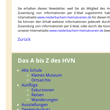
Sie erhalten diesen Newsletter, weil Sie als Mitglied des 
Zusendung von Informationen per E-Mail zugestimmt habe
Internetseite
www.niederbachem-heimatverein.de
für diesen 
Sie können den Erhalt weiterer Informationen jederzeit dur
Zusendung von Informationen per E-Mail, oder durch die Kün
unserer Internetseite
www.niederbachem-heimatverein.de
bee
Zurück
Das A bis Z des HVN
Navigation
Alte Schule
überspringen
Kleines Museum
Ortsarchiv
Ausflüge
Exkursionen
Reisen
Wanderungen
Ausstellungen
Denkmalschutz