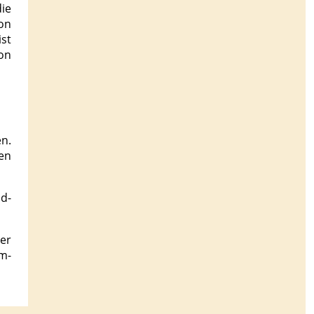
ie
on
st
on
n.
en
id­
er
m­