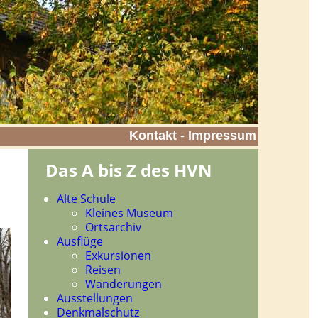
Kontakt - Impressum
Das A bis Z des HVN
Navigation
Alte Schule
überspringen
Kleines Museum
Ortsarchiv
Ausflüge
Exkursionen
Reisen
Wanderungen
Ausstellungen
Denkmalschutz