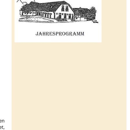
nen
t,