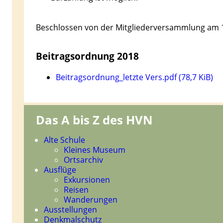
Beschlossen von der Mitgliederversammlung am 
Beitragsordnung 2018
Beitragsordnung_letzte Vers.pdf
(78,7 KiB)
Das A bis Z des HVN
Navigation
Alte Schule
überspringen
Kleines Museum
Ortsarchiv
Ausflüge
Exkursionen
Reisen
Wanderungen
Ausstellungen
Denkmalschutz