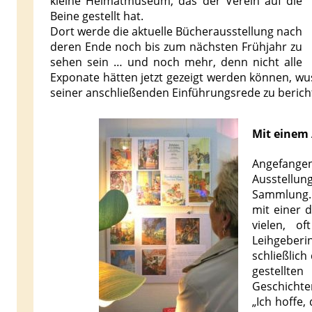
kleine Heimatmuseum, das der Verein auf die
Beine gestellt hat.
Dort werde die aktuelle Bücherausstellung nach
deren Ende noch bis zum nächsten Frühjahr zu
sehen sein … und noch mehr, denn nicht alle
Exponate hätten jetzt gezeigt werden können, wu
seiner anschließenden Einführungsrede zu berich
Mit einem 
Angefangen
Ausstellun
Sammlung. 
mit einer 
vielen, o
Leihgeberi
schließlich
gestellte
Geschichte
„Ich hoffe