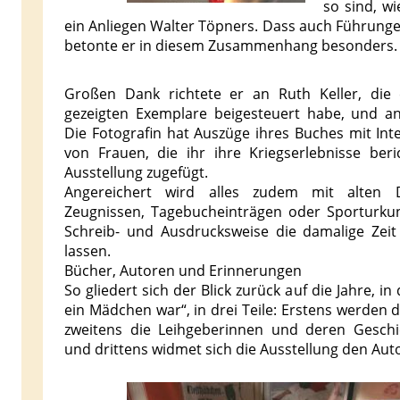
so sind, wi
ein Anliegen Walter Töpners. Dass auch Führunge
betonte er in diesem Zusammenhang besonders.
Großen Dank richtete er an Ruth Keller, die 
gezeigten Exemplare beigesteuert habe, und a
Die Fotografin hat Auszüge ihres Buches mit Int
von Frauen, die ihr ihre Kriegserlebnisse beri
Ausstellung zugefügt.
Angereichert wird alles zudem mit alten
Zeugnissen, Tagebucheinträgen oder Sporturkun
Schreib- und Ausdrucksweise die damalige Zei
lassen.
Bücher, Autoren und Erinnerungen
So gliedert sich der Blick zurück auf die Jahre, 
ein Mädchen war“, in drei Teile: Erstens werden d
zweitens die Leihgeberinnen und deren Geschic
und drittens widmet sich die Ausstellung den Auto