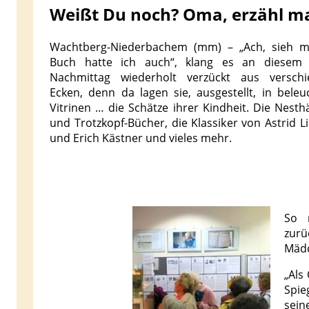
Weißt Du noch? Oma, erzähl ma
Wachtberg-Niederbachem (mm) – „Ach, sieh m
Buch hatte ich auch“, klang es an diesem 
Nachmittag wiederholt verzückt aus versch
Ecken, denn da lagen sie, ausgestellt, in beleu
Vitrinen … die Schätze ihrer Kindheit. Die Nesth
und Trotzkopf-Bücher, die Klassiker von Astrid L
und Erich Kästner und vieles mehr.
So 
zurü
Mädc
„Als
Spie
sein