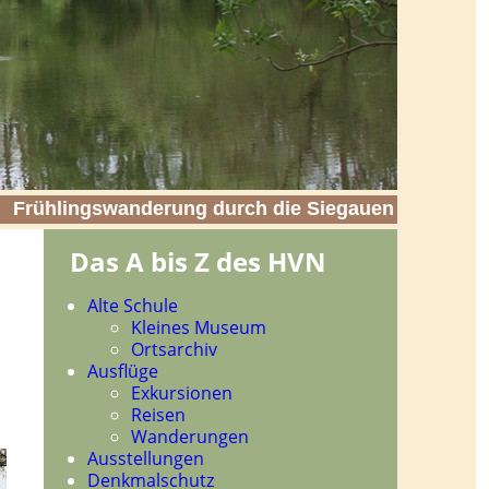
Frühlingswanderung durch die Siegauen
Das A bis Z des HVN
Navigation
Alte Schule
überspringen
Kleines Museum
Ortsarchiv
Ausflüge
Exkursionen
Reisen
Wanderungen
Ausstellungen
Denkmalschutz