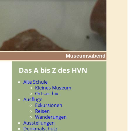
Museumsabend
Das A bis Z des HVN
Navigation
Alte Schule
überspringen
Kleines Museum
Ortsarchiv
Ausflüge
Exkursionen
Reisen
Wanderungen
Ausstellungen
Denkmalschutz