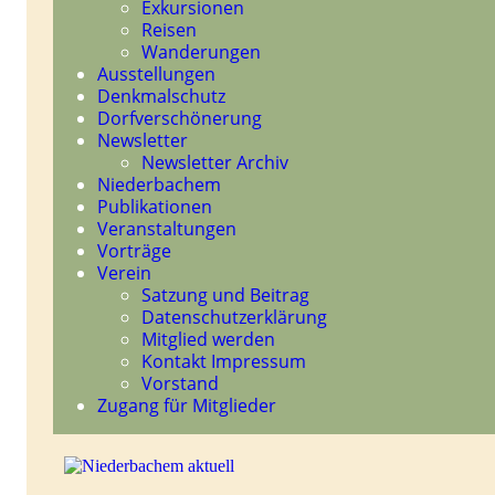
Exkursionen
Reisen
Wanderungen
Ausstellungen
Denkmalschutz
Dorfverschönerung
Newsletter
Newsletter Archiv
Niederbachem
Publikationen
Veranstaltungen
Vorträge
Verein
Satzung und Beitrag
Datenschutzerklärung
Mitglied werden
Kontakt Impressum
Vorstand
Zugang für Mitglieder