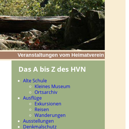
Veranstaltungen vom Heimatverein
Das A bis Z des HVN
Navigation
Alte Schule
überspringen
Kleines Museum
Ortsarchiv
Ausflüge
Exkursionen
Reisen
Wanderungen
Ausstellungen
Denkmalschutz